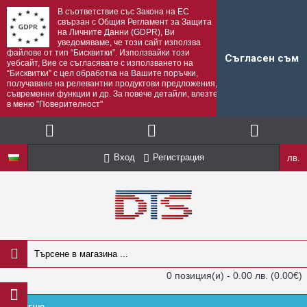
В съответствие със Закона на ЕС
свързан с Общия Регламент за Защита
на Личните Данни (GDPR), Ви
уведомяваме, че този сайт използва
файлове от тип “Бисквитки”. Използвайки този
Съгласен съм
уебсайт, Вие се съгласявате с използването на
“Бисквитки” с цел обработка на Вашите поръчки,
получаване на релевантни продуктови предложения,
съвременни функции и др. За повече детайли, влезте
в меню "Поверителност"
Вход
Регистрация
лв.
0 позиция(и) - 0.00 лв.
(0.00€)